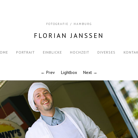
FOTOGRAFIE / HAMBURG
FLORIAN JANSSEN
OME
PORTRAIT
EINBLICKE
HOCHZEIT
DIVERSES
KONTA
← Prev
Lightbox
Next →