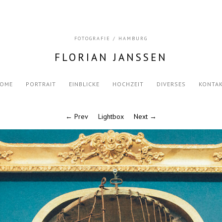
FOTOGRAFIE / HAMBURG
FLORIAN JANSSEN
OME
PORTRAIT
EINBLICKE
HOCHZEIT
DIVERSES
KONTA
← Prev
Lightbox
Next →